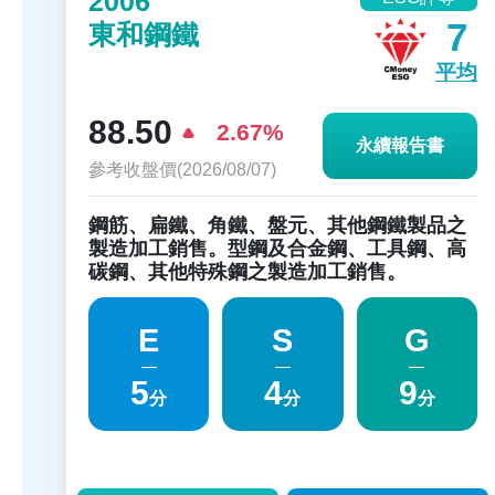
2006
7
東和鋼鐵
平均
88.50
2.67%
永續報告書
參考收盤價(2026/08/07)
鋼筋、扁鐵、角鐵、盤元、其他鋼鐵製品之
製造加工銷售。型鋼及合金鋼、工具鋼、高
碳鋼、其他特殊鋼之製造加工銷售。
E
S
G
5
4
9
分
分
分