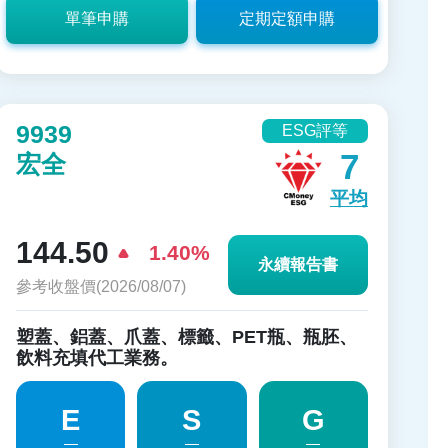
單筆申購
定期定額申購
9939
ESG評等
7
宏全
平均
144.50
1.40%
永續報告書
參考收盤價(2026/08/07)
塑蓋、鋁蓋、爪蓋、標籤、PET瓶、瓶胚、
飲料充填代工業務。
E
S
G