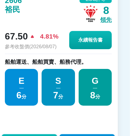
2606
8
裕民
領先
67.50
4.81%
永續報告書
參考收盤價(2026/08/07)
船舶運送、船舶買賣、船務代理。
E
S
G
6
7
8
分
分
分