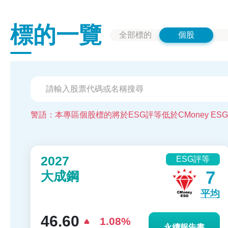
標的一覽
全部標的
個股
警語：本專區個股標的將於ESG評等低於CMoney E
2027
ESG評等
7
大成鋼
平均
46.60
1.08%
永續報告書