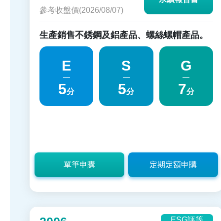
參考收盤價(2026/08/07)
生產銷售不銹鋼及鋁產品、螺絲螺帽產品。
E
S
G
5
5
7
分
分
分
單筆申購
定期定額申購
ESG評等