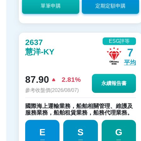
單筆申購
定期定額申購
2637
ESG評等
7
慧洋-KY
平均
87.90
2.81%
永續報告書
參考收盤價(2026/08/07)
國際海上運輸業務，船舶相關管理、維護及
服務業務，船舶租賃業務，船務代理業務。
E
S
G