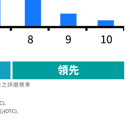
C)。
(OTC)。