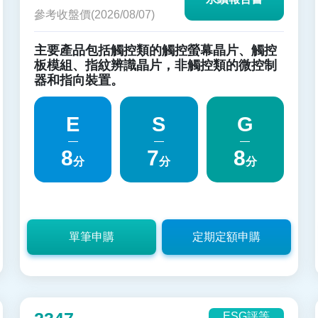
參考收盤價(2026/08/07)
主要產品包括觸控類的觸控螢幕晶片、觸控
板模組、指紋辨識晶片，非觸控類的微控制
器和指向裝置。
E
S
G
8
7
8
分
分
分
單筆申購
定期定額申購
ESG評等