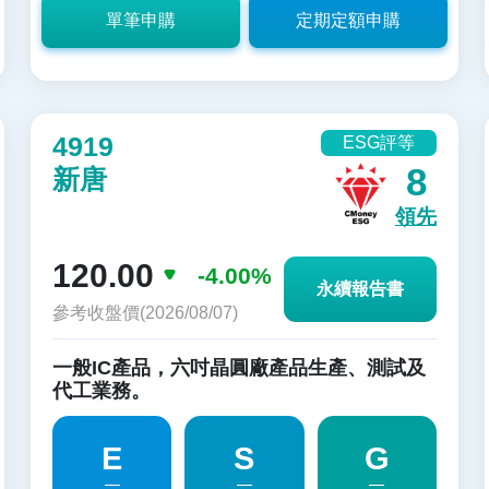
單筆申購
定期定額申購
4919
ESG評等
8
新唐
領先
120.00
-4.00%
永續報告書
參考收盤價(2026/08/07)
一般IC產品，六吋晶圓廠產品生產、測試及
代工業務。
E
S
G