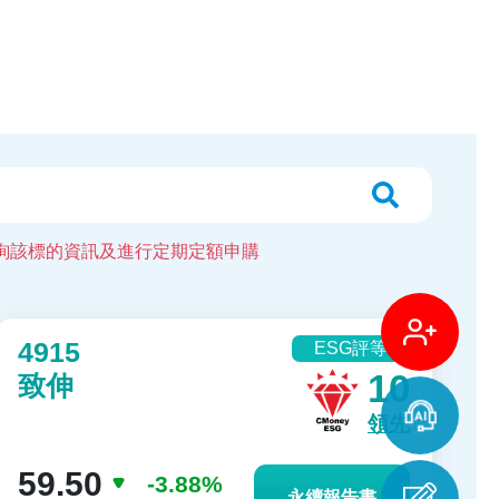
)查詢該標的資訊及進行定期定額申購
4915
ESG評等
10
致伸
領先
59.50
-3.88%
永續報告書