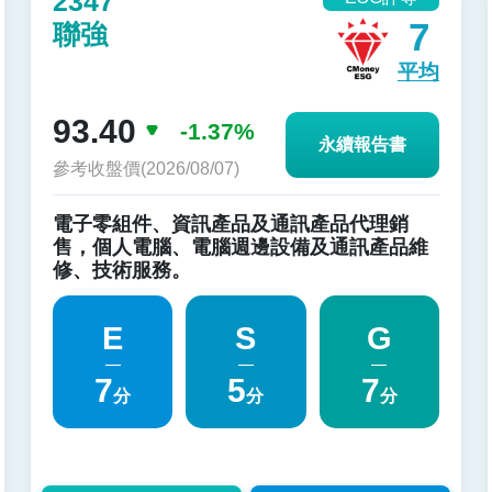
2347
7
聯強
平均
93.40
-1.37%
永續報告書
參考收盤價(2026/08/07)
電子零組件、資訊產品及通訊產品代理銷
售，個人電腦、電腦週邊設備及通訊產品維
修、技術服務。
E
S
G
7
5
7
分
分
分