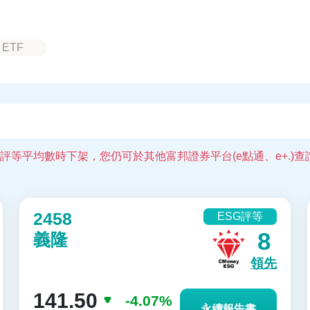
ETF
SG評等平均數時下架，您仍可於其他富邦證券平台(e點通、e+.
2458
ESG評等
8
義隆
領先
141.50
-4.07%
永續報告書